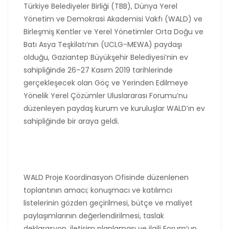
Türkiye Belediyeler Birliği (TBB), Dünya Yerel
Yönetim ve Demokrasi Akademisi Vakfı (WALD) ve
Birleşmiş Kentler ve Yerel Yönetimler Orta Doğu ve
Batı Asya Teşkilatı’nın (UCLG-MEWA) paydaşı
olduğu, Gaziantep Büyükşehir Belediyesi’nin ev
sahipliğinde 26–27 Kasım 2019 tarihlerinde
gerçekleşecek olan Göç ve Yerinden Edilmeye
Yönelik Yerel Çözümler Uluslararası Forumu’nu
düzenleyen paydaş kurum ve kuruluşlar WALD’ın ev
sahipliğinde bir araya geldi.
WALD Proje Koordinasyon Ofisinde düzenlenen
toplantının amacı; konuşmacı ve katılımcı
listelerinin gözden geçirilmesi, bütçe ve maliyet
paylaşımlarının değerlendirilmesi, taslak
deklarasyon, iletişim planlaması ve ilgili Forum’un