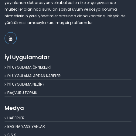
yayınlanan deklarasyon ve kabul edilen ilkeler çerçevesinde;
mülteciler alanında sunulan sosyal uyum ve sosyal koruma
hizmetlerinin yerel yönetimler arasında daha koordineli bir şekilde
yürütülmesi amacıyla kurulmuş bir platformdur.
İyi Uygulamalar
İYİ UYGULAMA ÖRNEKLERİ
İYİ UYGULAMALARDAN KARELER
İYİ UYGULAMA NEDİR?
BAŞVURU FORMU
Medya
HABERLER
BASINA YANSIYANLAR
S.S.S.